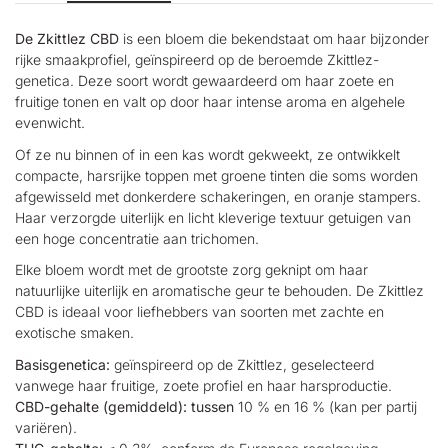
De Zkittlez CBD
is een bloem die bekendstaat om haar bijzonder
rijke smaakprofiel, geïnspireerd op de beroemde Zkittlez-
genetica. Deze soort wordt gewaardeerd om haar zoete en
fruitige tonen en valt op door haar intense aroma en algehele
evenwicht.
Of ze nu binnen of in een kas wordt gekweekt, ze ontwikkelt
compacte, harsrijke toppen met groene tinten die soms worden
afgewisseld met donkerdere schakeringen, en oranje stampers.
Haar verzorgde uiterlijk en licht kleverige textuur getuigen van
een hoge concentratie aan trichomen.
Elke bloem wordt met de grootste zorg geknipt om haar
natuurlijke uiterlijk en aromatische geur te behouden. De Zkittlez
CBD is ideaal voor liefhebbers van soorten met zachte en
exotische smaken.
Basisgenetica:
geïnspireerd op de Zkittlez, geselecteerd
vanwege haar fruitige, zoete profiel en haar harsproductie.
CBD-gehalte (gemiddeld): tussen
10 % en 16 % (kan per partij
variëren).