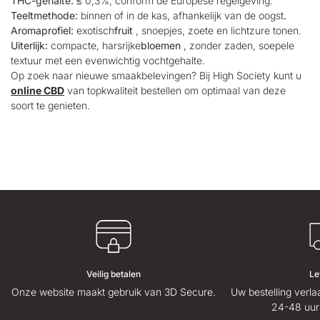
THC-gehalte:
≤ 0,3%, conform de Europese regelgeving.
Teeltmethode:
binnen of in de kas, afhankelijk van de oogst
.
Aromaprofiel:
exotisch
fruit
, snoepjes, zoete en lichtzure tonen.
Uiterlijk:
compacte, harsrijke
bloemen
, zonder zaden, soepele
textuur met een evenwichtig vochtgehalte.
Op zoek naar nieuwe smaakbelevingen? Bij High Society kunt u
online CBD
van topkwaliteit bestellen om optimaal van deze
soort te genieten.
Veilig betalen
Le
Onze website maakt gebruik van 3D Secure.
Uw bestelling verl
24-48 uur