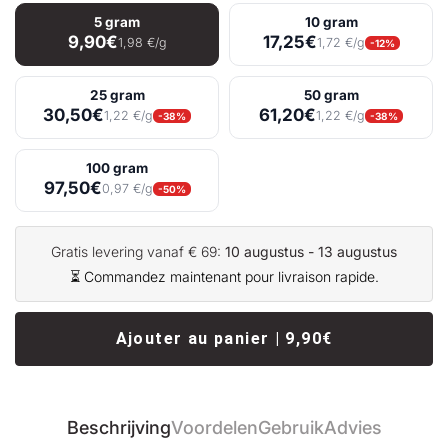
5 gram
10 gram
9,90€
17,25€
1,98 €/g
1,72 €/g
-12%
25 gram
50 gram
30,50€
61,20€
1,22 €/g
1,22 €/g
-38%
-38%
100 gram
97,50€
0,97 €/g
-50%
Gratis levering vanaf € 69:
10 augustus - 13 augustus
⏳ Commandez maintenant pour livraison rapide.
Ajouter au panier | 9,90€
Beschrijving
Voordelen
Gebruik
Advies