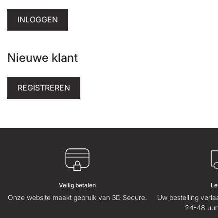
INLOGGEN
Nieuwe klant
REGISTREREN
Veilig betalen
Le
Onze website maakt gebruik van 3D Secure.
Uw bestelling verl
24-48 uur