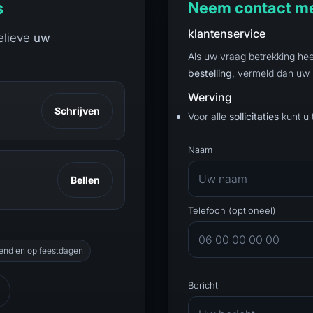
s
Neem contact me
klantenservice
gelieve
uw
Als uw vraag betrekking he
bestelling
, vermeld dan uw
Werving
Schrijven
Voor alle
sollicitaties
kunt u 
Naam
Bellen
Telefoon (optioneel)
end en op feestdagen
Bericht