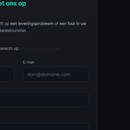
t ons op
eft op
een leveringsprobleem
of
een fout in uw
 bestelnummer.
terecht op
onze speciale pagina
.
E-mail