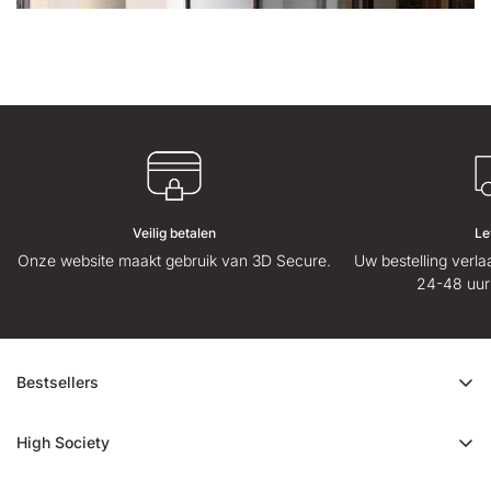
Veilig betalen
Le
Onze website maakt gebruik van 3D Secure.
Uw bestelling verl
24-48 uur
Bestsellers
CBD-aanbieding
High Society
Ice Rock CBD
Over ons