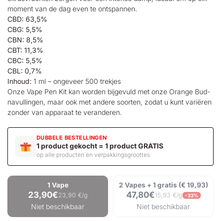
moment van de dag even te ontspannen.
CBD: 63,5%
CBG: 5,5%
CBN: 8,5%
CBT: 11,3%
CBC: 5,5%
CBL: 0,7%
Inhoud:
1 ml – ongeveer 500 trekjes
Onze Vape Pen Kit kan worden bijgevuld met onze Orange Bud-
navullingen, maar ook met andere soorten, zodat u kunt variëren
zonder van apparaat te veranderen.
DUBBELE BESTELLINGEN
1 product gekocht = 1 product GRATIS
op alle producten en verpakkingsgroottes
1 Vape
2 Vapes + 1 gratis (€ 19,93)
23,90€
47,80€
23,90 €/g
15,93 €/g
-33%
Niet beschikbaar
Niet beschikbaar