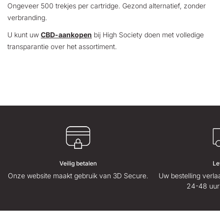
Ongeveer 500 trekjes per cartridge. Gezond alternatief, zonder
verbranding.
U kunt uw
CBD-aankopen
bij High Society doen met volledige
transparantie over het assortiment.
Veilig betalen
Le
Onze website maakt gebruik van 3D Secure.
Uw bestelling verl
24-48 uur