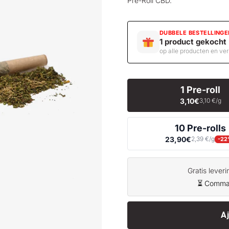
Pre-Roll CBD
.
DUBBELE BESTELLINGE
1 product gekocht
op alle producten en ve
1 Pre-roll
3,10€
3,10 €/g
10 Pre-rolls
23,90€
2,39 €/g
-22
Gratis lever
⏳ Command
A