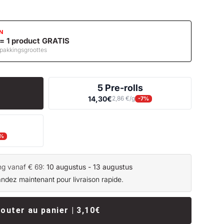
N
 = 1 product GRATIS
rpakkingsgroottes
5 Pre-rolls
14,30€
2,86 €/g
-7%
%
ing vanaf € 69:
10 augustus - 13 augustus
ez maintenant pour livraison rapide.
jouter au panier | 3,10€