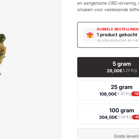
en aangename CBD-ervaring, m
smaken voor veeleisende liefh
DUBBELE BESTELLINGE
1 product gekocht
op alle producten en ve
5 gram
26,00€
5,20 €/g
25 gram
108,00€
4,32 €/g
-1
100 gram
304,00€
3,04 €/g
-4
Gratis lever