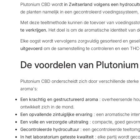
Plutonium CBD wordt
in Zwitserland volgens een hydrocul
de planten namelijk in een gecontroleerd voedingssysteem,
Met deze teeltmethode kunnen de toevoer van voedingsst
te verkrijgen.
Het doel is om de aromatische identiteit van de
Elke oogst wordt vervolgens zorgvuldig gesorteerd en gese
uitgevoerd
om de samenstelling te controleren en een THC
De voordelen van Plutoniu
Plutonium CBD onderscheidt zich door verschillende sterke
aroma's:
Een krachtig en gestructureerd aroma
: overheersende hout-
ontwikkelt zich in de mond.
Een opvallende zintuiglijke ervaring
: een aromatische intens
Een volle en verzorgde uitstraling
: compacte, goed gevormd
Gecontroleerde hydrocultuur
: een gecontroleerde teeltomge
In het laboratorium geteste kwaliteit
: elke partij wordt g