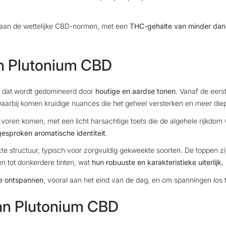
t aan de wettelijke CBD-normen, met een
THC-gehalte van minder da
.
an Plutonium CBD
, dat wordt gedomineerd door
houtige en aardse tonen
.
Vanaf de eerste
Daarbij komen kruidige nuances die het geheel versterken en meer die
oren komen, met een licht harsachtige toets die de algehele rijkdom v
gesproken aromatische identiteit
.
e structuur, typisch voor zorgvuldig gekweekte soorten. De toppen z
en tot donkerdere tinten, wat
hun robuuste en karakteristieke uiterlijk.
te ontspannen
,
vooral aan het eind van de dag, en om spanningen los t
van Plutonium CBD