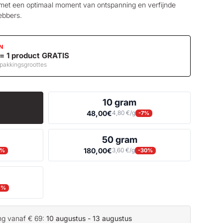
et een optimaal moment van ontspanning en verfijnde
ebbers.
N
 = 1 product GRATIS
rpakkingsgroottes
10 gram
48,00€
4,80 €/g
-7%
50 gram
180,00€
3,60 €/g
6%
-30%
1%
ing vanaf € 69:
10 augustus - 13 augustus