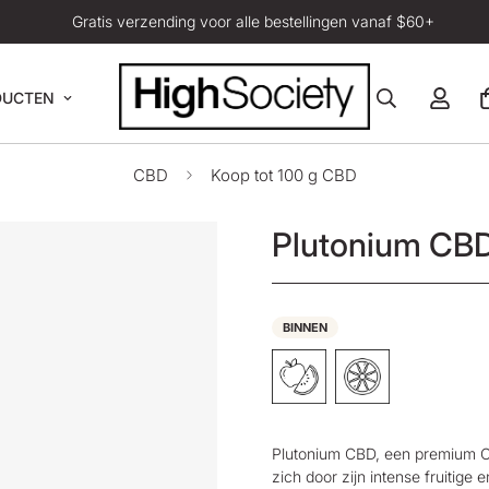
Gratis verzending voor alle bestellingen vanaf $60+
DUCTEN
CBD
Koop tot 100 g CBD
Plutonium CB
BINNEN
Plutonium CBD,
een
premium
C
zich door zijn intense fruitig