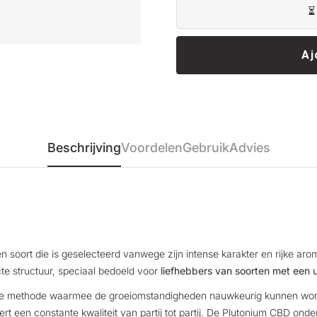
⏳
Aj
Beschrijving
Voordelen
Gebruik
Advies
soort die is geselecteerd vanwege zijn intense karakter en rijke arom
te structuur, speciaal bedoeld voor
liefhebbers van soorten met een 
ze methode waarmee de groeiomstandigheden nauwkeurig kunnen worde
t een constante kwaliteit van partij tot partij. De Plutonium CBD ond