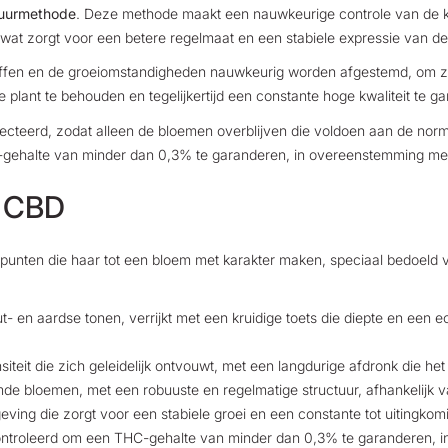
tuurmethode
.
Deze methode maakt een nauwkeurige controle van de k
 wat zorgt voor een betere regelmaat en een stabiele expressie van d
offen en de groeiomstandigheden nauwkeurig worden afgestemd, om 
 plant te behouden en tegelijkertijd een constante hoge kwaliteit te gara
lecteerd, zodat alleen de bloemen overblijven die voldoen aan de no
-gehalte van minder dan 0,3% te garanderen, in overeenstemming met
m CBD
 punten die haar tot een bloem met karakter maken, speciaal bedoeld 
 en aardse tonen, verrijkt met een kruidige toets die diepte en een ech
iteit die zich geleidelijk ontvouwt, met een langdurige afdronk die het
e bloemen, met een robuuste en regelmatige structuur, afhankelijk va
ving die zorgt voor een stabiele groei en een constante tot uitingkomi
econtroleerd om een THC-gehalte van minder dan 0,3% te garanderen, 