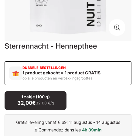
Sterrennacht - Hennepthee
DUBBELE BESTELLINGEN
1 product gekocht = 1 product GRATIS
op alle producten en verpakkingsgroottes
1 zakje (100 g)
32,00€
32,00 €/g
Gratis levering vanaf € 69:
11 augustus - 14 augustus
⏳ Commandez dans les
4h 39min