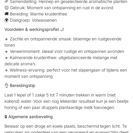
🌱 Samenstelling: Hennep en geselecteerde aromatische planten
😌 Gebruik: Moment van ontspanning en rust in de avond
🚚 Bereiding: Warme kruidenthee
🌍 Doelgroep: Volwassenen
Voordelen & werkingsprofiel 🌙
🔹 Zachte en ontspannende smaak: bloemige en rustgevende
tonen
🔹 Verwenmoment: ideaal voor rustige en ontspannen avonden
🔹 Kalmerende kruidenthee: uitgebalanceerde melange met
delicate aroma’s
🔹 Wellness-ervaring: perfect voor het slapengaan of tijdens een
moment van ontspanning
👌
Bereidingstip
Laat 1 lepel of 1 zakje 5 tot 7 minuten trekken in warm (niet
kokend) water. Voor een nog lekkerder resultaat kun je een beetje
honing of een paar druppels plantaardige melk toevoegen.
🔒
Algemene aanbeveling
Bewaar op een droge en koele plaats, beschermd tegen licht. Te
gebruiken als onderdeel van een gevarieerd en evenwichtig dieet