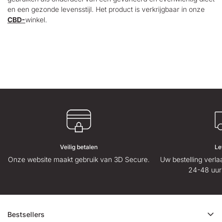
en een gezonde levensstijl. Het product is verkrijgbaar in onze
CBD-
winkel.
Veilig betalen
Le
Onze website maakt gebruik van 3D Secure.
Uw bestelling verl
24-48 uur
Bestsellers