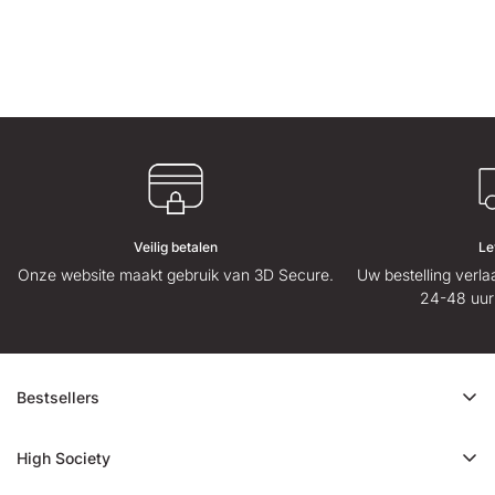
Veilig betalen
Le
Onze website maakt gebruik van 3D Secure.
Uw bestelling verl
24-48 uur
Bestsellers
CBD-aanbieding
High Society
Ice Rock CBD