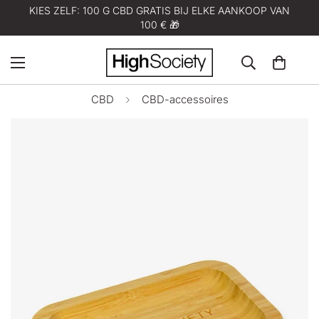
KIES ZELF: 100 G CBD GRATIS BIJ ELKE AANKOOP VAN
100 € 🎁
CBD
CBD-accessoires