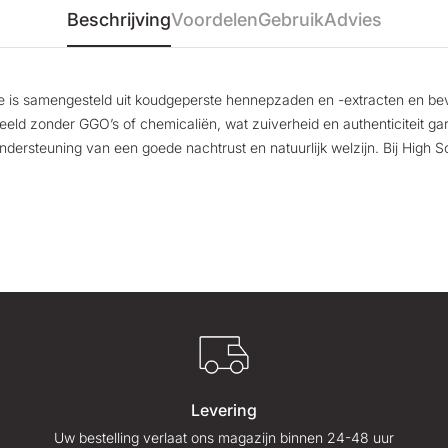
Beschrijving
Voordelen
Gebruik
Advies
e is samengesteld uit koudgeperste hennepzaden en -extracten en beva
eld zonder GGO’s of chemicaliën, wat zuiverheid en authenticiteit gar
 ondersteuning van een goede nachtrust en natuurlijk welzijn. Bij High 
Levering
Uw bestelling verlaat ons magazijn binnen 24-48 uur