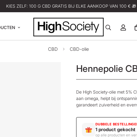
KIES ZELF: 100 G CBD GRATIS BIJ ELKE AANKOOP VAN 100 € 🎁
DUCTEN
CBD
CBD-olie
Hennepolie C
De High Society-olie met 5% 
aan omega, helpt bij ontspanni
garandeert zuiverheid en even
DUBBELE BESTELLINGE
1 product gekocht
op alle producten en ve