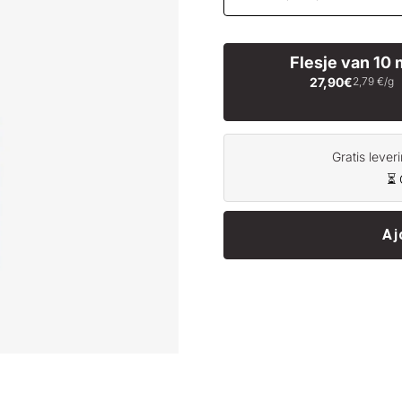
Flesje van 10 
27,90€
2,79 €/g
Gratis lever
⏳ 
Aj