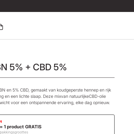
BN 5% + CBD 5%
CBN en 5% CBD, gemaakt van koudgeperste hennep en rijk
ng en een lichte slaap. Deze mix
van
natuurlijke
CBD-olie
wicht voor een ontspannende ervaring, elke dag opnieuw.
N
 = 1 product GRATIS
rpakkingsgroottes