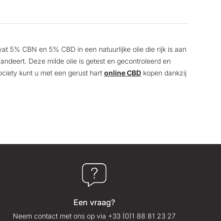
t 5% CBN en 5% CBD in een natuurlijke olie die rijk is aan
andeert. Deze milde olie is getest en gecontroleerd en
Society kunt u met een gerust hart
online CBD
kopen dankzij
Een vraag?
Neem contact met ons op via +33 (0)1 88 81 23 27