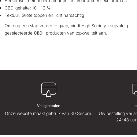
Herkomst: Teelt onder natuurlijk licht voor authentieke aroma's
CBD-gehalte: 10 - 12 %
Textuur: Grote toppen en licht harsachtig
Om nog een stap verder te gaan, biedt High Society zorgvuldig
geselecteerde
CBD-
producten van topkwaliteit aan.
Veilig betalen
Le
Onze website maakt gebruik van 3D Secure.
Uw bestelling verl
24-48 uur