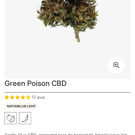
Green Poison CBD
17 avis
NATUURLIJK LICHT
Gorilla Glue CBD, genoemd naar de beroemde Amerikaanse lijm,