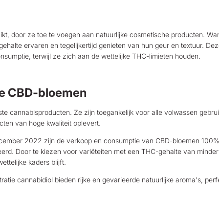
kt, door ze toe te voegen aan natuurlijke cosmetische producten. Wa
alte ervaren en tegelijkertijd genieten van hun geur en textuur. De
consumptie, terwijl ze zich aan de wettelijke THC-limieten houden.
ige CBD-bloemen
te cannabisproducten. Ze zijn toegankelijk voor alle volwassen gebrui
ten van hoge kwaliteit oplevert.
ember 2022 zijn de verkoop en consumptie van CBD-bloemen 100% l
d. Door te kiezen voor variëteiten met een THC-gehalte van minder 
ettelijke kaders blijft.
tie cannabidiol bieden rijke en gevarieerde natuurlijke aroma's, per