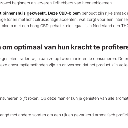
or zowel beginners als ervaren liefhebbers van hennepbloemen.
t binnenshuis gekweekt. Deze CBD-bloem
behoudt zijn rijke smaak e
ige tonen met licht citrusachtige accenten, wat zorgt voor een inte
en bloem met een hoog CBD-gehalte, die legaal is in Nederland een T
om optimaal van hun kracht te profiter
genieten, raden wij u aan ze op twee manieren te consumeren. De eni
ze consumptiemethoden zijn zo ontworpen dat het product zijn volledi
umeren blijft roken. Op deze manier kun je genieten van alle aromat
d met andere soorten om een rijk en gevarieerd aromatisch profiel te v