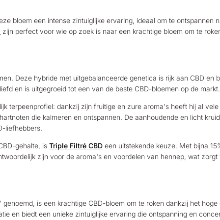
 bloem een intense zintuiglijke ervaring, ideaal om te ontspannen na ee
s
zijn perfect voor wie op zoek is naar een krachtige bloem om te roke
n. Deze hybride met uitgebalanceerde genetica is rijk aan CBD en bie
geliefd en is uitgegroeid tot een van de beste CBD-bloemen op de markt
jk terpeenprofiel: dankzij zijn fruitige en zure aroma's heeft hij al v
ge hartnoten die kalmeren en ontspannen. De aanhoudende en licht kru
D-liefhebbers.
CBD-gehalte, is
Triple Filtré CBD
een uitstekende keuze. Met bijna 15% 
ntwoordelijk zijn voor de aroma's en voordelen van hennep, wat zorgt
ië' genoemd, is een krachtige CBD-bloem om te roken dankzij het hoge
ie en biedt een unieke zintuiglijke ervaring die ontspanning en concen