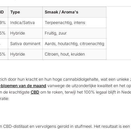
BD
Type
Smaak / Aroma's
49%
Indica/Sativa
Terpeenachtig, intens
25%
Hybride
Fruitig, zuur
%
Sativa dominant
Aards, houtachtig, citroenachtig
35%
Hybride
Citroen, hout, kruiden
 door hun kracht en hun hoge cannabidiolgehalte, wat een unieke zin
bloemen van de maand
vanwege de uitzonderlijke kwaliteit en het op
n de krachtigste
CBD
om te roken, terwijl het 100% legaal blijft in Ned
ratie:
n CBD-distillaat en vervolgens gerold in stuifmeel. Het resultaat is e