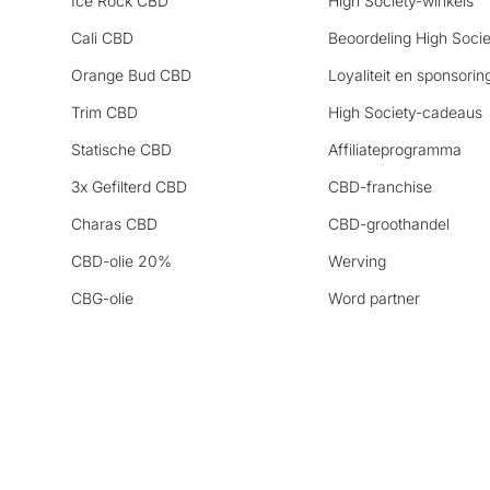
Ice Rock CBD
High Society-winkels
Cali CBD
Beoordeling High Socie
Orange Bud CBD
Loyaliteit en sponsorin
Trim CBD
High Society-cadeaus
Statische CBD
Affiliateprogramma
3x Gefilterd CBD
CBD-franchise
Charas CBD
CBD-groothandel
CBD-olie 20%
Werving
CBG-olie
Word partner