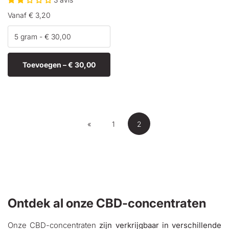
Normale
Vanaf € 3,20
prijs
Toevoegen –
€ 30,00
«
1
2
Ontdek al onze CBD-concentraten
Onze CBD-concentraten
zijn verkrijgbaar in verschillende