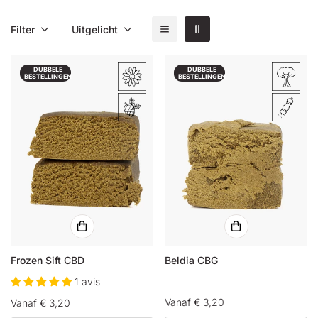
Filter
Uitgelicht
DUBBELE
DUBBELE
BESTELLINGEN
BESTELLINGEN
Frozen Sift CBD
Beldia CBG
1 avis
Normale
Vanaf € 3,20
Normale
Vanaf € 3,20
prijs
prijs